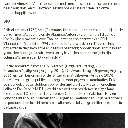
ZO 13.12.2026
SPOOR19 |
VERTELLING
DIKKE FREDDY EN HET
NACHTLICHT – ERIK VLAM
Zondag 13 december 2026 van 11:00 tot 12:30
Leeftijden: 18+
Basistarief 20 euro
Erik is een echte verteller en performer, en treedt graag in inte
publiek. Zijn lezingen behandelen ernstige maatschappelijke t
armoede, psychiatrie, canonliteratuur enzovoort, maar hij verk
onderwerpen zowel met ernst als met humor te behandelen.