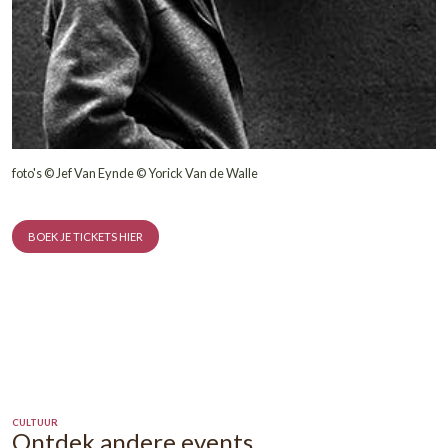
HET BOEK
Het Nachtlicht
Het is 1993. Ooit had Ronny Van De Kieboom een vrouw, een k
eigen zaak. Tegenslag, een voorliefde voor drank en een kopp
brachten hem van een nieuwbouwverkaveling naar de straten
Antwerpen. Hij slaapt onder gevonden vodden en lorren, probe
en zijn zakken te vullen met kleine criminaliteit en lest zijn dorst
nachtlicht, bij Marie-Louise, een cafébazin met een groot hart.
Kompanen Half-Zeven-Donker, Johnny Cash en Dikke Freddy 
met de jukebox en de vers getapte pinten de laatste houvast die
bestaan lijkt te hebben. De komst van de jonge getroebleerde 
Nicky lijkt daar verandering in te brengen. Maar de straat uit 
krijgen is niet evident.
Het Nachtlicht werpt een ontluisterende blik op de onderkant 
samenleving. Erik Vlaminck schetst met mededogen en humor
beeld van dak- en thuislozen die kansloos de rafelranden van 
maatschappij bewandelen.
BIO