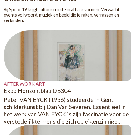
Erik Vlaminck
(1954) schrijft romans, theaterstukken en colum
de SchrijversAcademie en de Vlaamse Auteursvereniging, is li
Koninklijke Academie voor Taal en Letteren en voorzitter van 
Vlaanderen. Voor hij in 1994 voltijds schrijver werd, coördinee
projecten in de psychiatrie en de thuislozenzorg. Sporen daarva
groot deel van zijn literaire werk terug te vinden, voornamelijk i
columns ‘Brieven van Dikke Freddy’.
Onder andere zijn romans ‘Suikerspin' (Uitgeverij Vrijdag, 2020
'Brandlucht' (Uitgeverij Vrijdag, 2011), 'De Zwarte Brug' (Uitge
2016) en 'Een berg mens onder witte lakens’ (Uitgeverij Vrijdag
bereikten een groot publiek en zorgden voor prijzen en nominat
schreef ook theaterstukken voor onder andere Tutti Fratelli, T
Laika en De Kolonie MT. Hij werkte als writer in residence in ei
(bijvoorbeeld Oostende, Tongeren), in Canada (Montréal, Nor
London Ontario) en in Nederland (Bergen en Leeuwarden). Zij
en podiumtalent bracht hem op de affiche van tal van grote liter
de Lage Landen