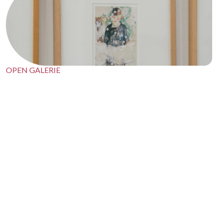
foto's © Jef Van Eynde © Yorick Van de Walle
BOEK JE TICKETS HIER